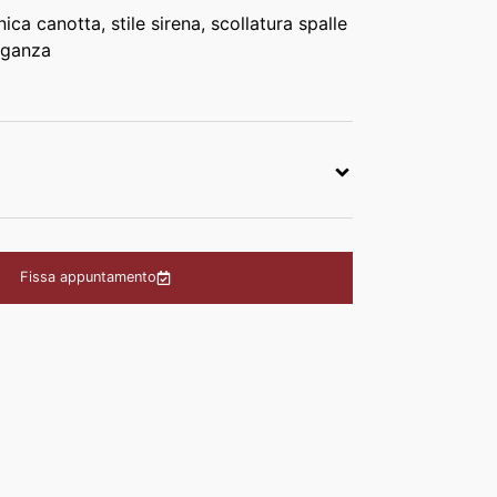
ca canotta, stile sirena, scollatura spalle
rganza
Fissa appuntamento