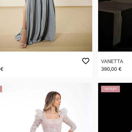
E
VANETTA
 €
390,00 €
OUTLET