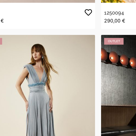
1250094
 €
290,00 €
OUTLET