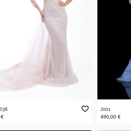
638
J001
 €
490,00 €