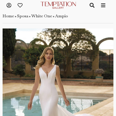
Home
Sposa
White One
Ampio
»
»
»