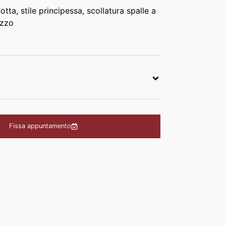
tta, stile principessa, scollatura spalle a
izzo
Fissa appuntamento