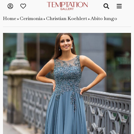
Home
Cerimonia
Christian Koehlert
Abito lungo
»
»
»