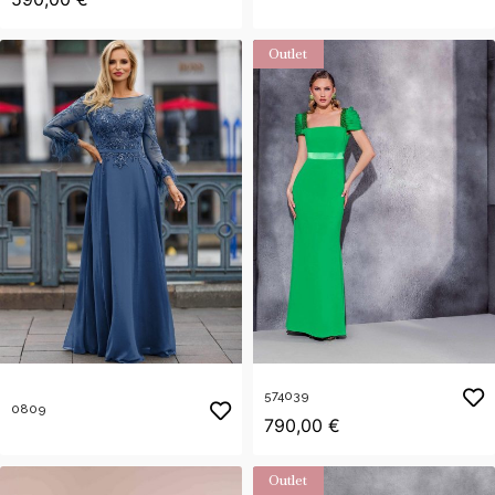
Outlet
574039
0809
790,00 €
Outlet