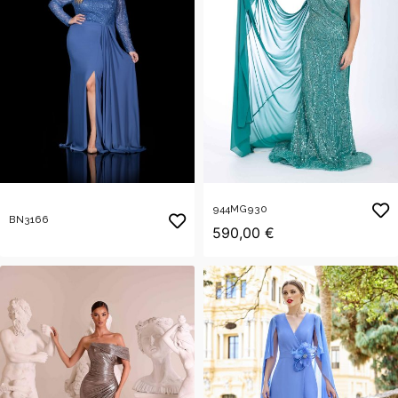
944MG930
BN3166
590,00 €