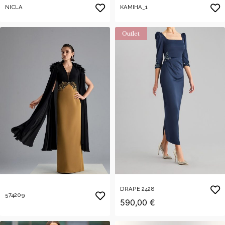
NICLA
KAMIHA_1
Outlet
DRAPE 2428
574209
590,00 €