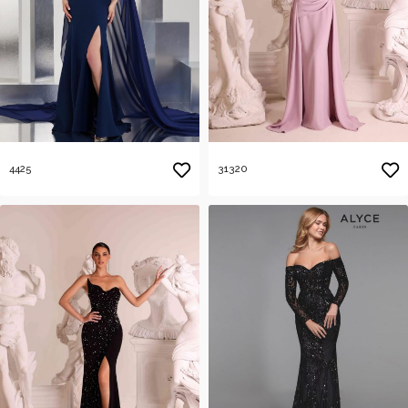
4425
31320