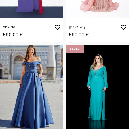
ANONA
917MG729
590,00 €
590,00 €
Outlet