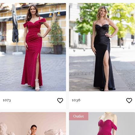
1073
1036
Outlet