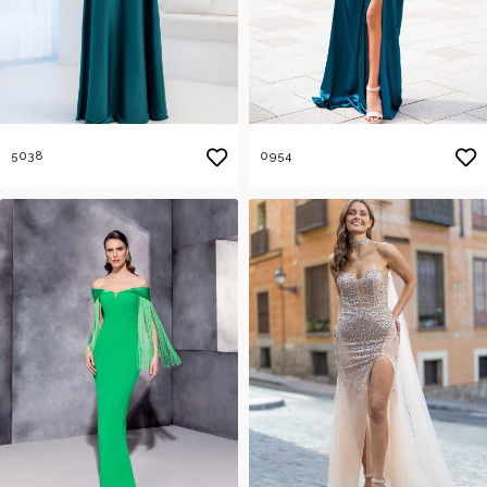
5038
0954