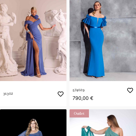
574029
31302
790,00 €
Outlet