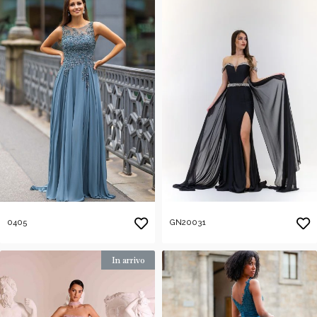
0405
GN20031
In arrivo