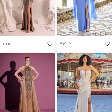
31343
1250110