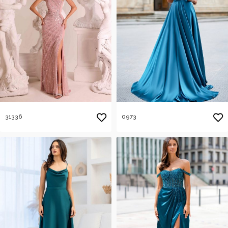
31336
0973