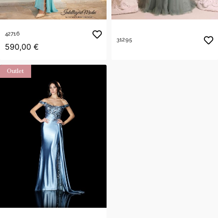
42716
31295
590,00 €
Outlet