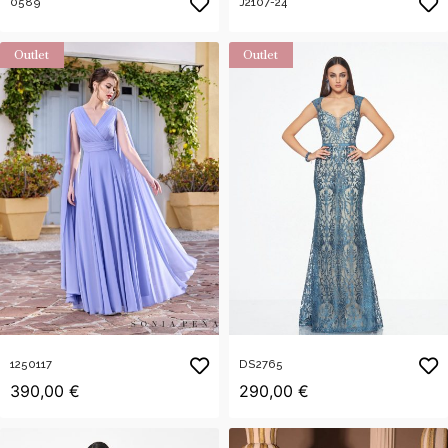
0589
J2107-24
Outlet
Outlet
1250117
DS2765
390,00 €
290,00 €