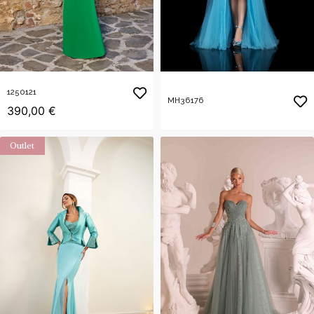
1250121
MH36176
390,00 €
Outlet