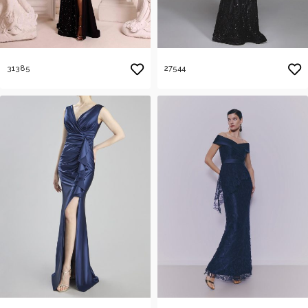
31385
27544