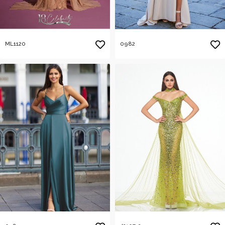
ML1120
0982