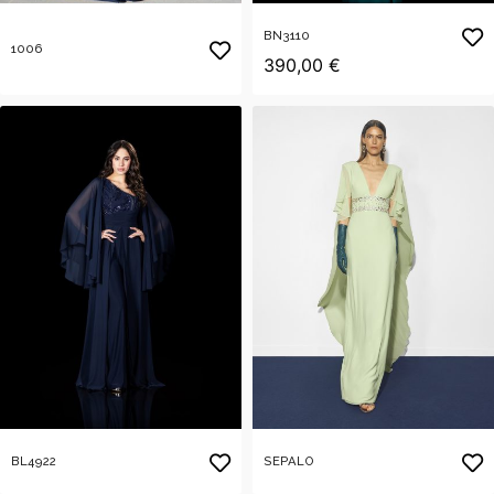
BN3110
1006
390,00 €
BL4922
SEPALO