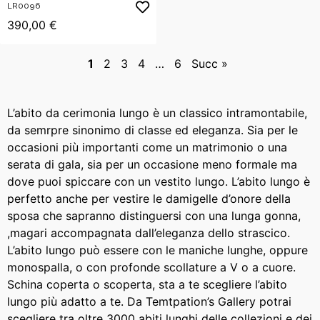
LR0096
390,00 €
1
2
3
4
…
6
Succ »
L’abito da cerimonia lungo è un classico intramontabile,
da semrpre sinonimo di classe ed eleganza. Sia per le
occasioni più importanti come un matrimonio o una
serata di gala, sia per un occasione meno formale ma
dove puoi spiccare con un vestito lungo. L’abito lungo è
perfetto anche per vestire le damigelle d’onore della
sposa che sapranno distinguersi con una lunga gonna,
,magari accompagnata dall’eleganza dello strascico.
L’abito lungo può essere con le maniche lunghe, oppure
monospalla, o con profonde scollature a V o a cuore.
Schina coperta o scoperta, sta a te scegliere l’abito
lungo più adatto a te. Da Temtpation’s Gallery potrai
scegliere tra oltre 3000 abiti lunghi delle collezioni e dei