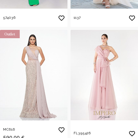
574036
1137
Outlet
MC616
FL395426
590,00 €