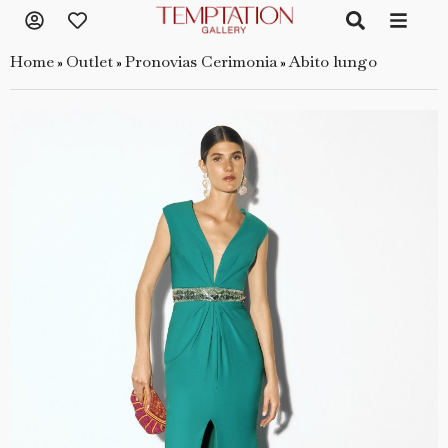
Home
Outlet
Pronovias Cerimonia
Abito lungo
»
»
»