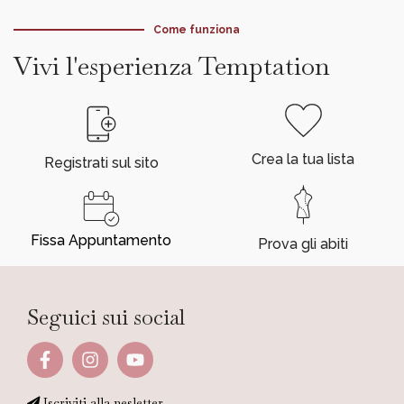
Come funziona
Vivi l'esperienza Temptation
Crea la tua lista
Registrati sul sito
Fissa Appuntamento
Prova gli abiti
Seguici sui social
Iscriviti alla nesletter