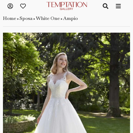
Home
Sposa
White One
Ampio
»
»
»