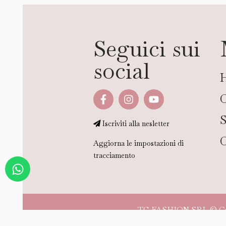
Seguici sui
social
C
Iscriviti alla nesletter
C
Aggiorna le impostazioni di
tracciamento
TG FASHION SRL © Copyr