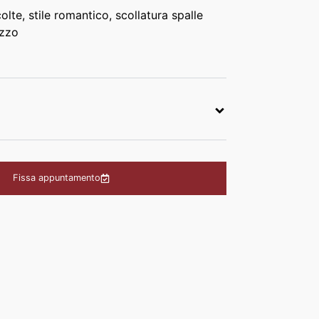
lte, stile romantico, scollatura spalle
izzo
Fissa appuntamento