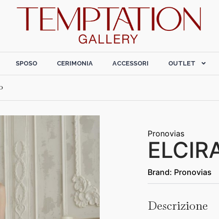
SPOSO
CERIMONIA
ACCESSORI
OUTLET
o
Pronovias
ELCIR
Brand:
Pronovias
Descrizione