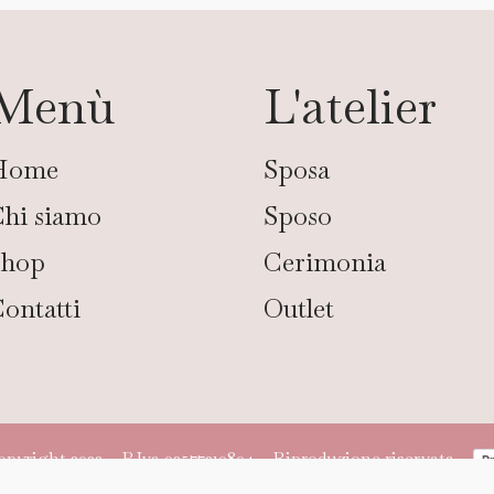
Menù
L'atelier
Home
Sposa
hi siamo
Sposo
Shop
Cerimonia
ontatti
Outlet
ight 2022 – P.Iva 02577310804 – Riproduzione riservata –
Pr