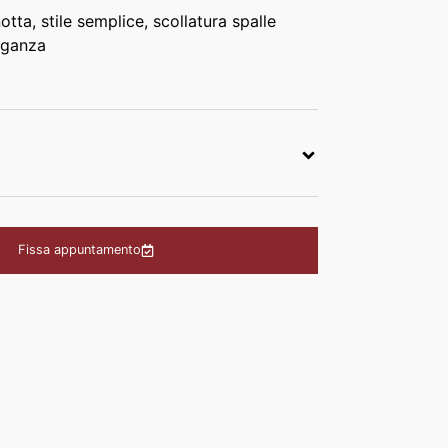
tta, stile semplice, scollatura spalle
rganza
Fissa appuntamento