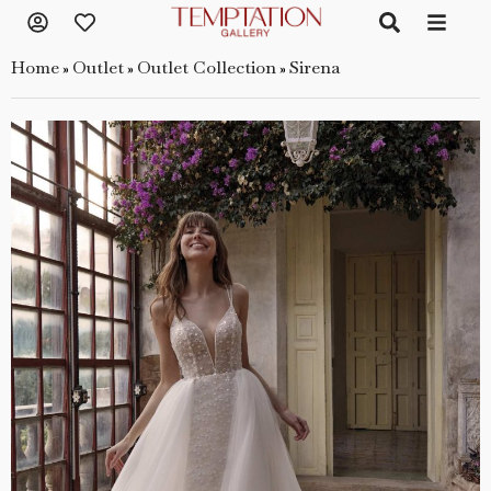
Home
Outlet
Outlet Collection
Sirena
»
»
»