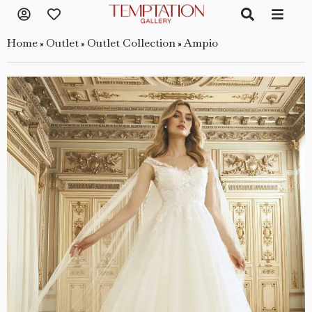
Home
Outlet
Outlet Collection
Ampio
»
»
»