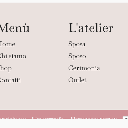
Menù
L'atelier
Home
Sposa
hi siamo
Sposo
Shop
Cerimonia
ontatti
Outlet
ight 2022 – P.Iva 02577310804 – Riproduzione riservata –
Pr