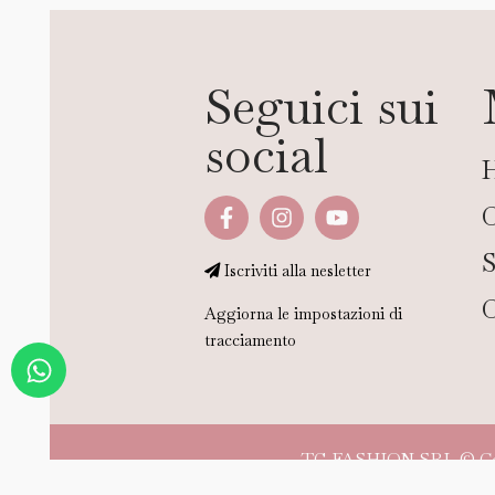
Seguici sui
social
C
Iscriviti alla nesletter
C
Aggiorna le impostazioni di
tracciamento
TG FASHION SRL © Copyr