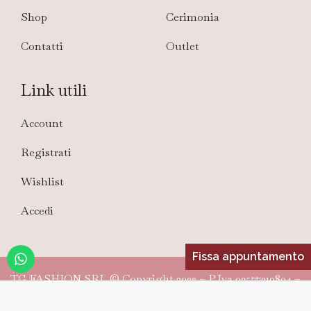
Shop
Cerimonia
Contatti
Outlet
Link utili
Account
Registrati
Wishlist
Accedi
Fissa appuntamento
TG FASHION SRL © Copyright 2022 – P.Iva 02577310804 –
Riproduzione riservata –
e
Privacy Policy
Cookie Policy