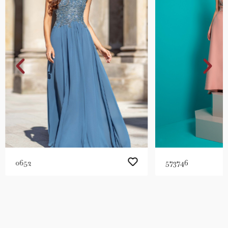
0652
573746