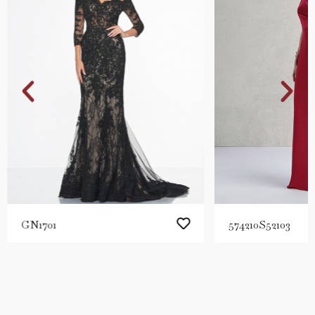
GN1701
574210S52103